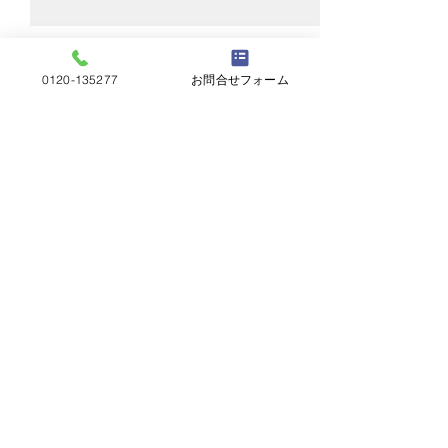
0120-135277
お問合せフォーム
コメント
雨トイ清掃
カバー工法完了
コメントを追加…
屋根工事五月屋
岐阜県岐阜市茜部菱野2丁目2​
Copyrighted by Yanekouji-Satsukiya. All
rights reserved.