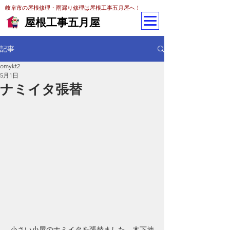
岐阜市の屋根修理・雨漏り修理は屋根工事五月屋へ！
屋根工事五月屋
記事
omykt2
5月1日
ナミイタ張替
小さい小屋のナミイタを張替ました。木下地