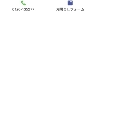
0120-135277
お問合せフォーム
コメント
雨トイ清掃
カバー工法完了
コメントを追加…
屋根工事五月屋
岐阜県岐阜市茜部菱野2丁目2​