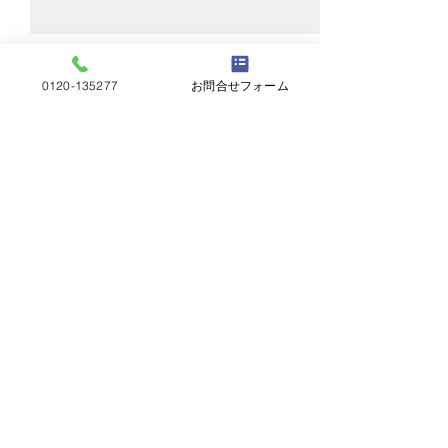
0120-135277
お問合せフォーム
コメント
スレート交換
カバー工法本体
コメントを追加…
屋根工事五月屋
岐阜県岐阜市茜部菱野2丁目2​
Copyrighted by Yanekouji-Satsukiya. All
rights reserved.