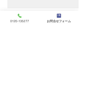
0120-135277
お問合せフォーム
コメント
スレート交換
カバー工法本体
コメントを追加…
屋根工事五月屋
岐阜県岐阜市茜部菱野2丁目2​
Copyrighted by Yanekouji-Satsukiya. All
rights reserved.