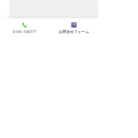
0120-135277
お問合せフォーム
コメント
雨トイ清掃
しっくい工事
コメントを追加…
屋根工事五月屋
岐阜県岐阜市茜部菱野2丁目2​
Copyrighted by Yanekouji-Satsukiya. All
rights reserved.