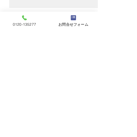
0120-135277
お問合せフォーム
コメント
スレート交換
カバー工法完了
コメントを追加…
屋根工事五月屋
岐阜県岐阜市茜部菱野2丁目2​
Copyrighted by Yanekouji-Satsukiya. All
rights reserved.