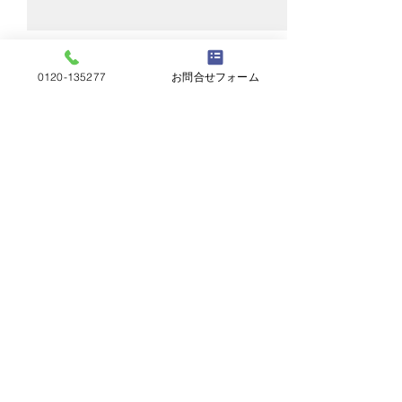
0120-135277
お問合せフォーム
コメント
スレート交換
カバー工法本体
コメントを追加…
屋根工事五月屋
岐阜県岐阜市茜部菱野2丁目2​
Copyrighted by Yanekouji-Satsukiya. All
rights reserved.